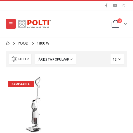
0
POOD
1800 W
FILTER
KAMPAANIA!