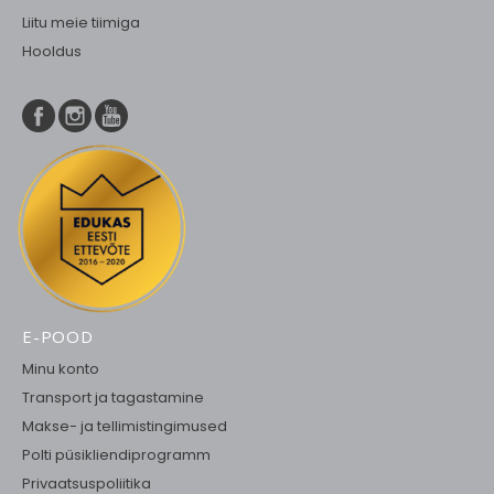
Liitu meie tiimiga
Hooldus
E-POOD
Minu konto
Transport ja tagastamine
Makse- ja tellimistingimused
Polti püsikliendiprogramm
Privaatsuspoliitika